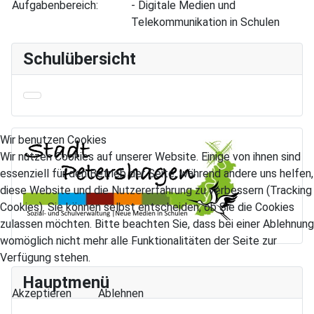
Aufgabenbereich:
- Digitale Medien und
Telekommunikation in Schulen
Schulübersicht
Wir benutzen Cookies
Wir nutzen Cookies auf unserer Website. Einige von ihnen sind
essenziell für den Betrieb der Seite, während andere uns helfen,
diese Website und die Nutzererfahrung zu verbessern (Tracking
Cookies). Sie können selbst entscheiden, ob Sie die Cookies
zulassen möchten. Bitte beachten Sie, dass bei einer Ablehnung
womöglich nicht mehr alle Funktionalitäten der Seite zur
Verfügung stehen.
Hauptmenü
Akzeptieren
Ablehnen