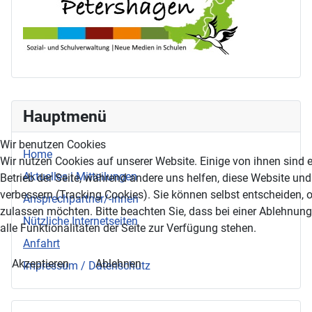
Hauptmenü
Wir benutzen Cookies
Home
Wir nutzen Cookies auf unserer Website. Einige von ihnen sind e
Aktuelles | Mitteilungen
Betrieb der Seite, während andere uns helfen, diese Website un
verbessern (Tracking Cookies). Sie können selbst entscheiden, 
Ansprechpartner/-innen
zulassen möchten. Bitte beachten Sie, dass bei einer Ablehnun
Nützliche Internetseiten
alle Funktionalitäten der Seite zur Verfügung stehen.
Anfahrt
Akzeptieren
Ablehnen
Impressum / Datenschutz